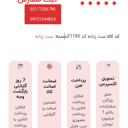
02177526790
09121344824
کد کالا
ست زنانه کد Z1195
دسته:
ست زنانه
تحویل
پرداخت
7 روز
ضمانت
اکسپرس
امن
گارانتی
اصالت
بازگشت
کالا
حمل
امکان
وجه
رایگان
پرداخت
تضمین
سفارشات
امکان
انلاین یا
اصالت و
بالای 1
پرداخت
پرداخت
گارانتی
میلیون
انلاین یا
حضوری
تومان
پرداخت
درب منزل