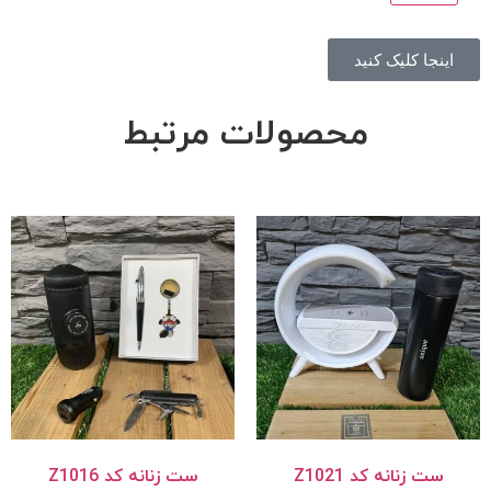
اینجا کلیک کنید
محصولات مرتبط
ست زنانه کد Z1021
ست زنانه کد Z1016