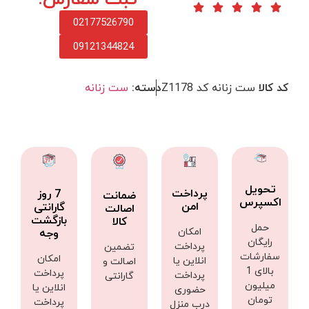
02177526790
09121344824
کد کالا
ست زنانه کد Z1178
دسته:
ست زنانه
تحویل
پرداخت
7 روز
ضمانت
اکسپرس
امن
گارانتی
اصالت
بازگشت
کالا
حمل
امکان
وجه
رایگان
پرداخت
تضمین
سفارشات
امکان
انلاین یا
اصالت و
بالای 1
پرداخت
پرداخت
گارانتی
میلیون
انلاین یا
حضوری
تومان
پرداخت
درب منزل