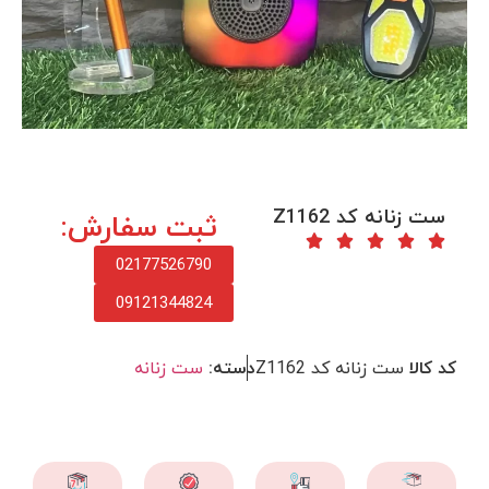
ست زنانه کد Z1162
ثبت سفارش:
02177526790
09121344824
کد کالا
ست زنانه کد Z1162
دسته:
ست زنانه