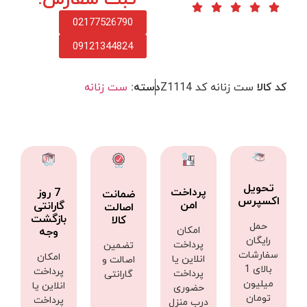
02177526790
09121344824
کد کالا
ست زنانه کد Z1114
دسته:
ست زنانه
تحویل
پرداخت
7 روز
ضمانت
اکسپرس
امن
گارانتی
اصالت
بازگشت
کالا
حمل
امکان
وجه
رایگان
پرداخت
تضمین
سفارشات
امکان
انلاین یا
اصالت و
بالای 1
پرداخت
پرداخت
گارانتی
میلیون
انلاین یا
حضوری
تومان
پرداخت
درب منزل