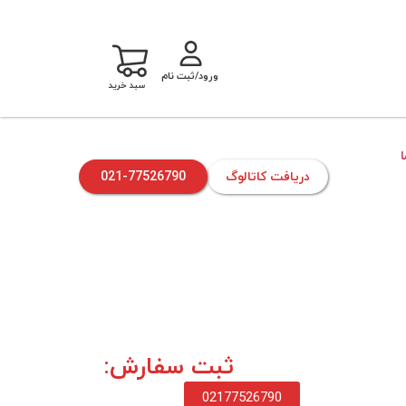
ورود/ثبت نام
سبد خرید
دریافت کاتالوگ
021-77526790
ثبت سفارش:
02177526790