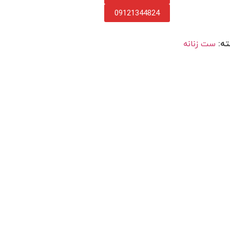
09121344824
ه:
ست زنانه