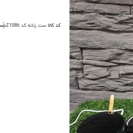
کد کالا
ست زنانه کد Z1086
دست