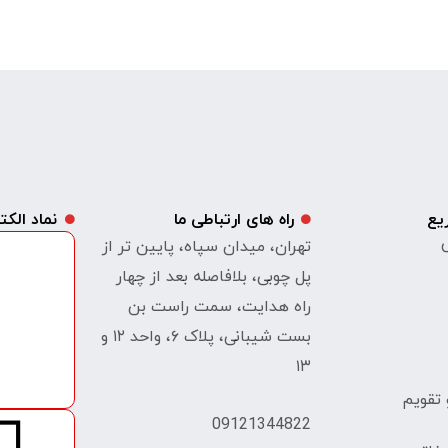
یع
راه های ارتباطی ما
نماد الک
ی
تهران، میدان سپاه، پایین تر از
پل چوبی، بلافاصله بعد از چهار
راه هدایت، سمت راست بن
بست شیبانی، پلاک ۶، واحد ۱۲ و
۱۳
تقویم
09121344822