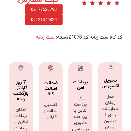
02177526790
09121344824
کد کالا
ست زنانه کد Z1078
دسته:
ست زنانه
تحویل
پرداخت
7 روز
ضمانت
اکسپرس
امن
گارانتی
اصالت
بازگشت
کالا
حمل
امکان
وجه
رایگان
پرداخت
تضمین
سفارشات
امکان
انلاین یا
اصالت و
بالای 1
پرداخت
پرداخت
گارانتی
میلیون
انلاین یا
حضوری
تومان
پرداخت
درب منزل