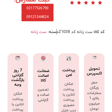
02177526790
09121344824
کد کالا
ست زنانه کد Z1038
دسته:
ست زنانه
تحویل
پرداخت
7 روز
ضمانت
اکسپرس
امن
گارانتی
اصالت
بازگشت
کالا
حمل
امکان
وجه
رایگان
پرداخت
تضمین
سفارشات
امکان
انلاین یا
اصالت و
بالای 1
پرداخت
پرداخت
گارانتی
میلیون
انلاین یا
حضوری
تومان
پرداخت
درب منزل