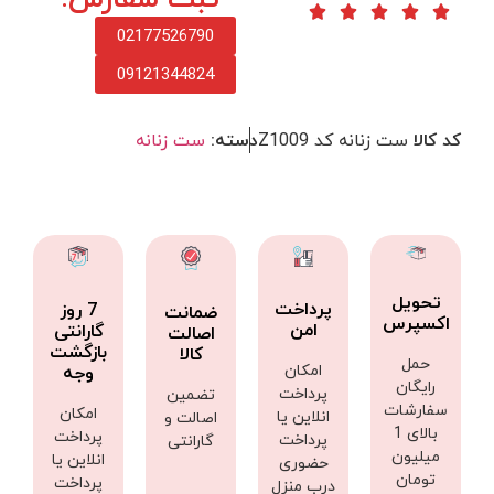
02177526790
09121344824
کد کالا
ست زنانه کد Z1009
دسته:
ست زنانه
تحویل
پرداخت
7 روز
ضمانت
اکسپرس
امن
گارانتی
اصالت
بازگشت
کالا
حمل
امکان
وجه
رایگان
پرداخت
تضمین
سفارشات
امکان
انلاین یا
اصالت و
بالای 1
پرداخت
پرداخت
گارانتی
میلیون
انلاین یا
حضوری
تومان
پرداخت
درب منزل