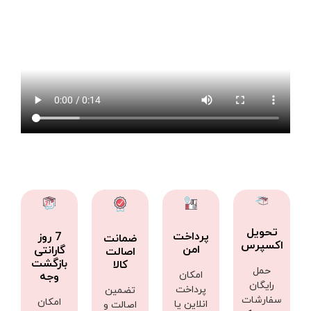
تحویل
پرداخت
7 روز
ضمانت
اکسپرس
امن
گارانتی
اصالت
بازگشت
کالا
حمل
امکان
وجه
رایگان
پرداخت
تضمین
سفارشات
امکان
انلاین یا
اصالت و