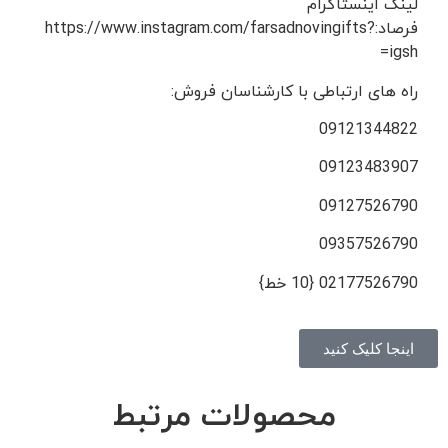
لینک اینستاگرام
فرصاد:https://www.instagram.com/farsadnovingifts?
igsh=
راه های ارتباطی با کارشناسان فروش:
09121344822
09123483907
09127526790
09357526790
02177526790 {10 خط}
اینجا کلیک کنید
محصولات مرتبط