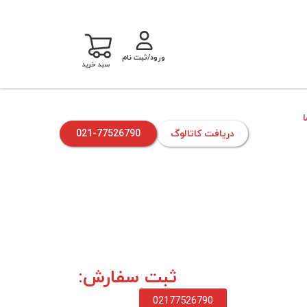
ورود/ثبت نام
سبد خرید
دریافت کاتالوگ
021-77526790
ثبت سفارش:
02177526790