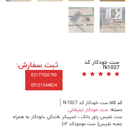
ست خودکار کد
ثبت سفارش:
fk1027
02177526790
09121344824
کد کالا
ست خودکار کد fk1027
دسته:
ست خودکار تبلیغاتی
ست نفیس پاور بانک ، اسپیکر ،فندکی ،خودکار به همراه
جعبه نفیس( ست موجودکد ۰۲)