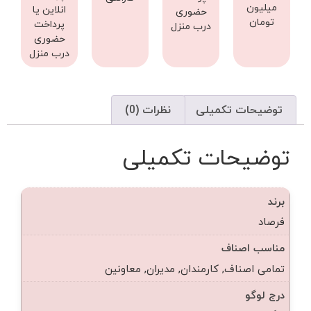
میلیون
انلاین یا
حضوری
تومان
پرداخت
درب منزل
حضوری
درب منزل
توضیحات تکمیلی
نظرات (0)
توضیحات تکمیلی
برند
فرصاد
مناسب اصناف
تمامی اصناف, کارمندان, مدیران, معاونین
درج لوگو