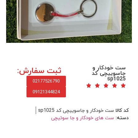
ست خودکار و
ثبت سفارش:
جاسوییچی کد
sp1025
02177526790
09121344824
کد کالا
ست خودکار و جاسوییچی کد sp1025
دسته:
ست های خودکار و جا سوئیچی