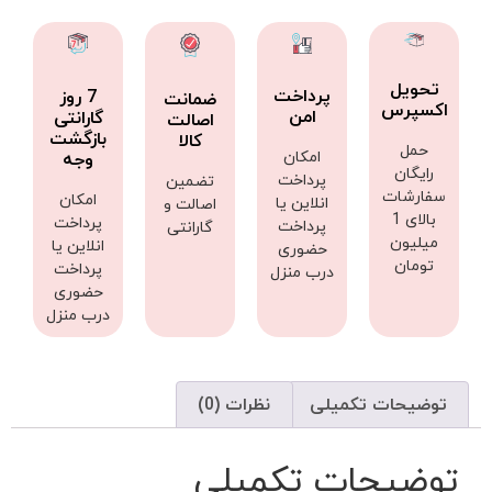
تحویل
پرداخت
7 روز
ضمانت
اکسپرس
امن
گارانتی
اصالت
بازگشت
کالا
حمل
امکان
وجه
رایگان
پرداخت
تضمین
سفارشات
امکان
انلاین یا
اصالت و
بالای 1
پرداخت
پرداخت
گارانتی
میلیون
انلاین یا
حضوری
تومان
پرداخت
درب منزل
حضوری
درب منزل
توضیحات تکمیلی
نظرات (0)
توضیحات تکمیلی