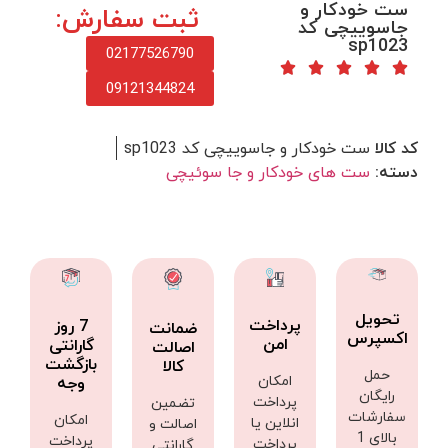
ست خودکار و
ثبت سفارش:
جاسوییچی کد
sp1023
02177526790
09121344824
کد کالا
ست خودکار و جاسوییچی کد sp1023
دسته:
ست های خودکار و جا سوئیچی
تحویل
پرداخت
7 روز
ضمانت
اکسپرس
امن
گارانتی
اصالت
بازگشت
کالا
حمل
امکان
وجه
رایگان
پرداخت
تضمین
سفارشات
امکان
انلاین یا
اصالت و
بالای 1
پرداخت
پرداخت
گارانتی