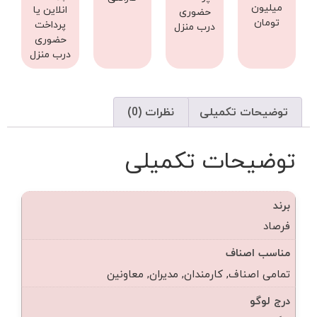
میلیون
انلاین یا
حضوری
تومان
پرداخت
درب منزل
حضوری
درب منزل
توضیحات تکمیلی
نظرات (0)
توضیحات تکمیلی
برند
فرصاد
مناسب اصناف
تمامی اصناف, کارمندان, مدیران, معاونین
درج لوگو