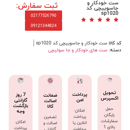
ست خودکار و
ثبت سفارش:
جاسوییچی کد
sp1020
02177526790
09121344824
کد کالا
ست خودکار و جاسوییچی کد sp1020
دسته:
ست های خودکار و جا سوئیچی
تحویل
پرداخت
7 روز
ضمانت
اکسپرس
امن
گارانتی
اصالت
بازگشت
کالا
حمل
امکان
وجه
رایگان
پرداخت
تضمین
سفارشات
امکان
انلاین یا
اصالت و
بالای 1
پرداخت
پرداخت
گارانتی