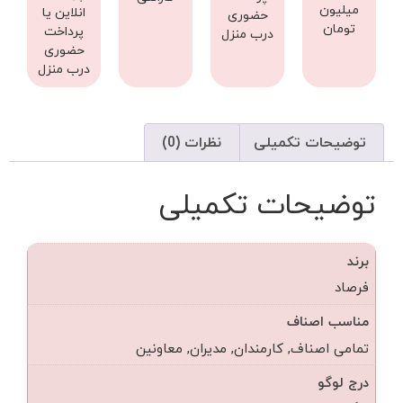
میلیون
انلاین یا
حضوری
تومان
پرداخت
درب منزل
حضوری
درب منزل
توضیحات تکمیلی
نظرات (0)
توضیحات تکمیلی
برند
فرصاد
مناسب اصناف
تمامی اصناف, کارمندان, مدیران, معاونین
درج لوگو