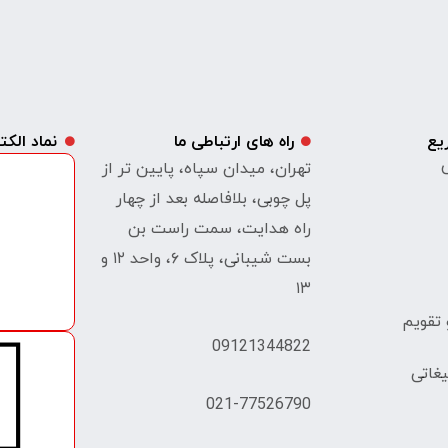
یع
راه های ارتباطی ما
نماد الک
ی
تهران، میدان سپاه، پایین تر از
پل چوبی، بلافاصله بعد از چهار
راه هدایت، سمت راست بن
بست شیبانی، پلاک ۶، واحد ۱۲ و
۱۳
تقویم
09121344822
غاتی
021-77526790