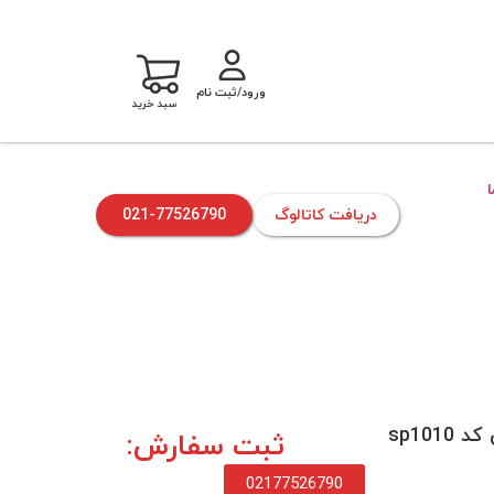
ورود/ثبت نام
سبد خرید
دریافت کاتالوگ
021-77526790
sp10
ثبت سفارش:
02177526790