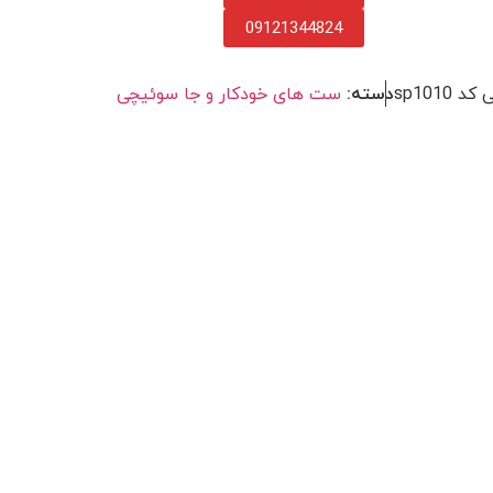
09121344824
sp101
دسته:
ست های خودکار و جا سوئیچی