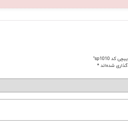
د sp1010”
گذاری شده‌اند
*