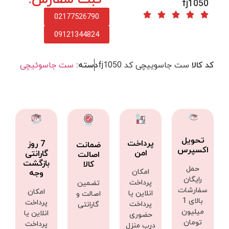
fj1050
02177526790
09121344824
کد کالا
ست جاسوییچی کد fj1050
دسته:
ست جاسوئیچی
تحویل
پرداخت
7 روز
ضمانت
اکسپرس
امن
گارانتی
اصالت
بازگشت
کالا
حمل
امکان
وجه
رایگان
پرداخت
تضمین
سفارشات
امکان
انلاین یا
اصالت و
بالای 1
پرداخت
پرداخت
گارانتی
میلیون
انلاین یا
حضوری
تومان
پرداخت
درب منزل