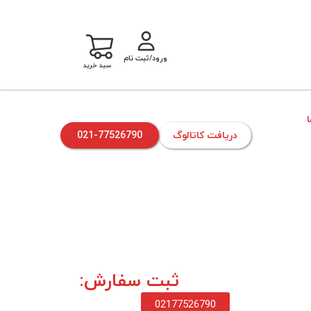
ورود/ثبت نام
سبد خرید
دریافت کاتالوگ
021-77526790
ثبت سفارش:
02177526790