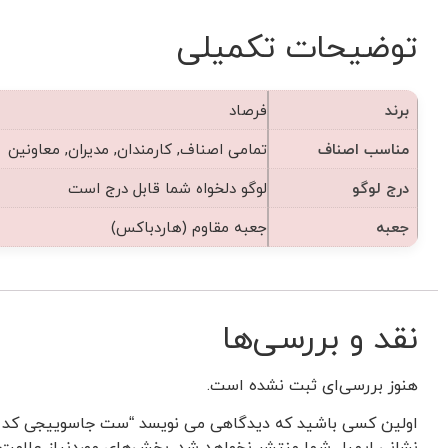
توضیحات تکمیلی
برند
فرصاد
مناسب اصناف
تمامی اصناف, کارمندان, مدیران, معاونین
درج لوگو
لوگو دلخواه شما قابل درج است
جعبه
جعبه مقاوم (هاردباکس)
نقد و بررسی‌ها
هنوز بررسی‌ای ثبت نشده است.
اولین کسی باشید که دیدگاهی می نویسد “ست جاسوییجی کد 139”
نشانی ایمیل شما منتشر نخواهد شد.
بخش‌های موردنیاز علامت‌