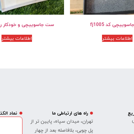
وییچی کد fj1005
ست جاسوییچی و خودکار رنگ
اطلاعات بیشتر
اطلاعات بیشتر
یع
راه های ارتباطی ما
نماد الک
ی
تهران، میدان سپاه، پایین تر از
پل چوبی، بلافاصله بعد از چهار