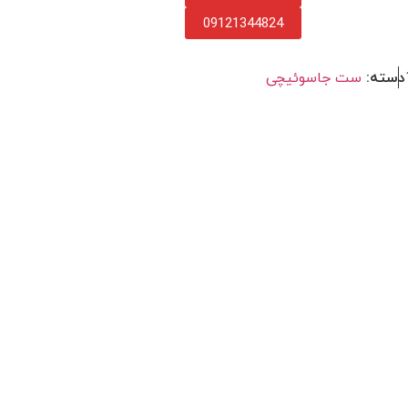
09121344824
دسته:
ست جاسوئیچی