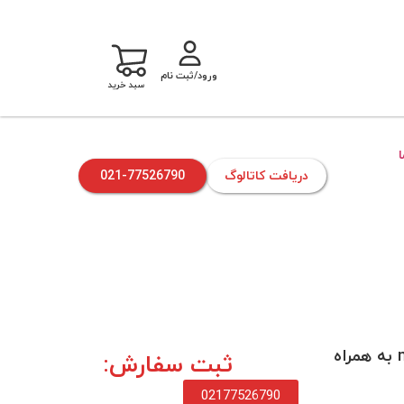
ورود/ثبت نام
سبد خرید
دریافت کاتالوگ
021-77526790
ست جاروشارژی moment به همراه
ثبت سفارش:
02177526790