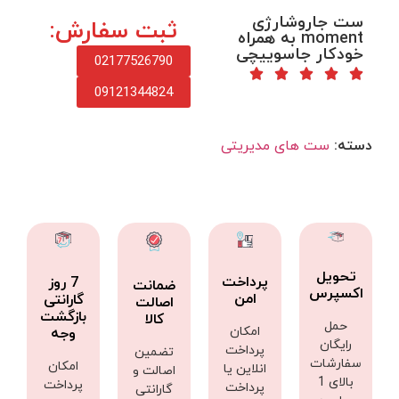
ست جاروشارژی
ثبت سفارش:
moment به همراه
خودکار جاسوییچی
02177526790
09121344824
دسته:
ست های مدیریتی
تحویل
پرداخت
7 روز
ضمانت
اکسپرس
امن
گارانتی
اصالت
بازگشت
کالا
حمل
امکان
وجه
رایگان
پرداخت
تضمین
سفارشات
امکان
انلاین یا
اصالت و
بالای 1
پرداخت
پرداخت
گارانتی