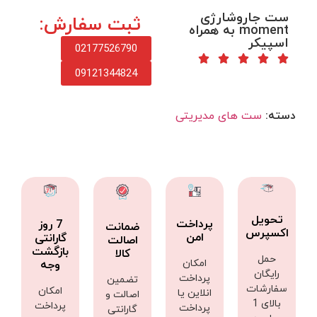
ست جاروشارژی
ثبت سفارش:
moment به همراه
اسپیکر
02177526790
09121344824
دسته:
ست های مدیریتی
تحویل
پرداخت
7 روز
ضمانت
اکسپرس
امن
گارانتی
اصالت
بازگشت
کالا
حمل
امکان
وجه
رایگان
پرداخت
تضمین
سفارشات
امکان
انلاین یا
اصالت و
بالای 1
پرداخت
پرداخت
گارانتی