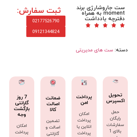
ست جاروشارژی برند
ثبت سفارش:
moment به همراه
دفترچه یادداشت
02177526790
09121344824
دسته:
ست های مدیریتی
تحویل
پرداخت
7 روز
ضمانت
اکسپرس
امن
گارانتی
اصالت
بازگشت
کالا
حمل
امکان
وجه
رایگان
پرداخت
تضمین
سفارشات
امکان
انلاین یا
اصالت و
بالای 1
پرداخت
پرداخت
گارانتی