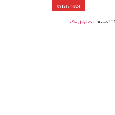
09121344824
دسته:
ست تراول ماگ