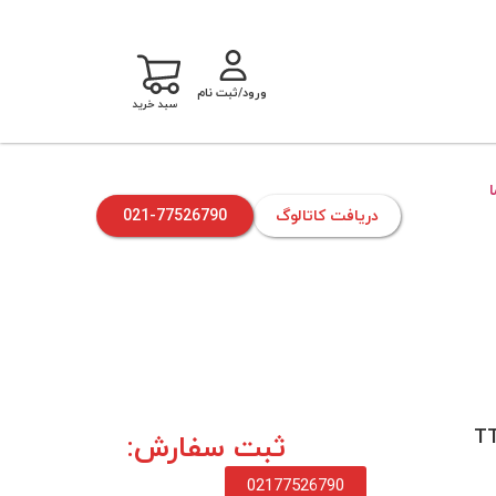
ورود/ثبت نام
سبد خرید
دریافت کاتالوگ
021-77526790
ثبت سفارش:
02177526790