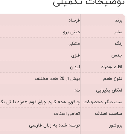
توضیحات تکمیلی
برند
فرصاد
سایز
مینی پرو
رنگ
مشکی
جنس
فلزی
اقلام همراه
لیوان
تنوع طعم
بیش از 20 طعم مختلف
امکان پذیرایی
بله
ست دیگر محصولات
چاقوی همه کاره, چراغ قوه, همراه با تی بگ
مناسب اصناف
تمامی اصناف
بروشور
ترجمه شده به زبان فارسی