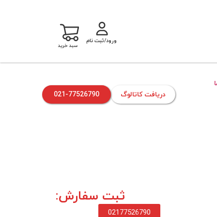
ورود/ثبت نام
سبد خرید
دریافت کاتالوگ
021-77526790
ثبت سفارش:
02177526790