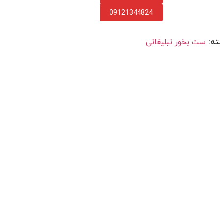
09121344824
ه:
ست بخور تبلیغاتی