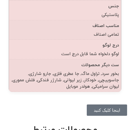
جنس
پلاستیکی
مناسب اصناف
تمامی اصناف
درج لوگو
لوگو دلخواه شما قابل درج است
ست دیگر محصولات
بخور سرد, تراول ماگ, جا عطری فلزی, جارو شارژی,
جاسوییچی, خودکار, زیر لیوانی, شارژر فندکی, فلش مموری,
لیوان سرامیکی, هولدر موبایل
اینجا کلیک کنید
محصولات مرتبط