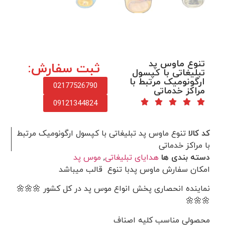
تنوع ماوس پد
ثبت سفارش:
تبلیغاتی با کپسول
ارگونومیک مرتبط با
02177526790
مراکز خدماتی
09121344824
کد کالا
تنوع ماوس پد تبلیغاتی با کپسول ارگونومیک مرتبط
با مراکز خدماتی
دسته بندی ها
هدایای تبلیغاتی
,
موس پد
امکان سفارش ماوس پدبا تنوع قالب میباشد
نماینده انحصاری پخش انواع موس پد در کل کشور 🌼🌼🌼
🌼🌼🌼
محصولی مناسب کلیه اصناف