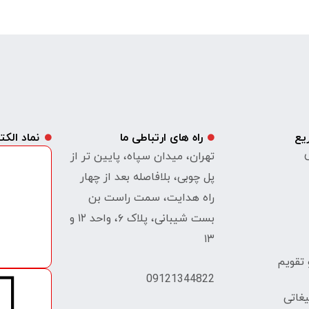
یع
راه های ارتباطی ما
نماد الک
ی
تهران، میدان سپاه، پایین تر از
پل چوبی، بلافاصله بعد از چهار
راه هدایت، سمت راست بن
بست شیبانی، پلاک ۶، واحد ۱۲ و
۱۳
تقویم
09121344822
غاتی