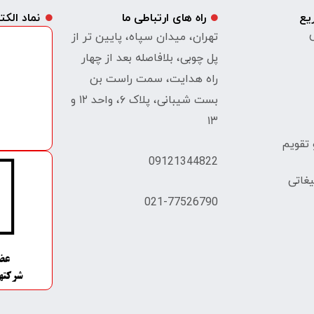
یع
راه های ارتباطی ما
نماد الک
ی
تهران، میدان سپاه، پایین تر از
پل چوبی، بلافاصله بعد از چهار
راه هدایت، سمت راست بن
بست شیبانی، پلاک ۶، واحد ۱۲ و
۱۳
تقویم
09121344822
غاتی
021-77526790