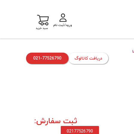
ورود/ثبت نام
سبد خرید
دریافت کاتالوگ
021-77526790
ثبت سفارش:
02177526790