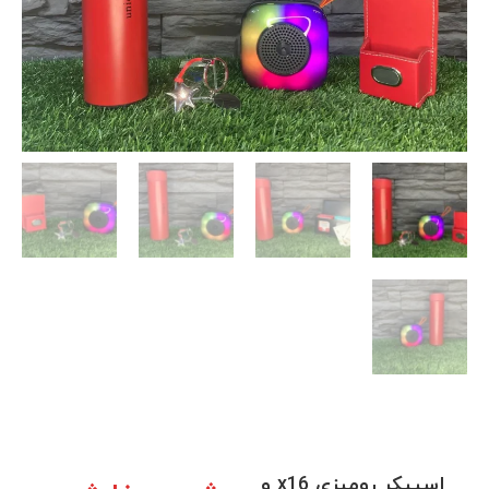
اسپیکر رومیزی x16 و