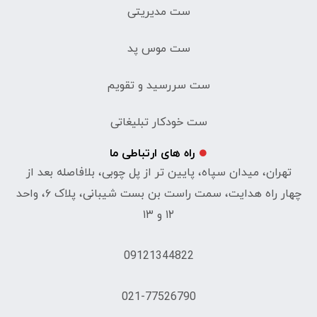
ست مدیریتی
ست موس پد
ست سررسید و تقویم
ست خودکار تبلیغاتی
راه های ارتباطی ما
تهران، میدان سپاه، پایین تر از پل چوبی، بلافاصله بعد از
چهار راه هدایت، سمت راست بن بست شیبانی، پلاک ۶، واحد
۱۲ و ۱۳
09121344822
021-77526790