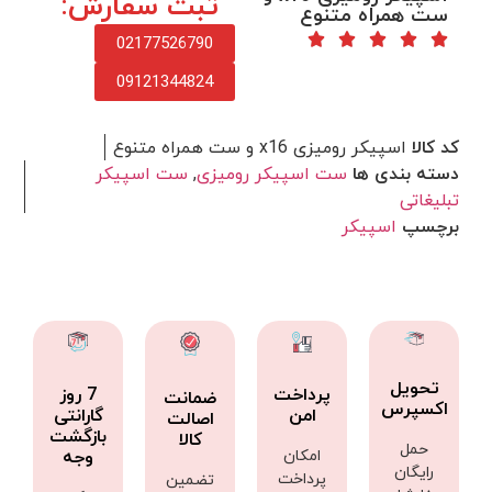
ثبت سفارش:
ست همراه متنوع
02177526790
09121344824
کد کالا
اسپیکر رومیزی x16 و ست همراه متنوع
دسته بندی ها
ست اسپیکر رومیزی
,
ست اسپیکر
تبلیغاتی
برچسپ
اسپیکر
تحویل
پرداخت
7 روز
ضمانت
اکسپرس
امن
گارانتی
اصالت
بازگشت
کالا
حمل
امکان
وجه
رایگان
پرداخت
تضمین